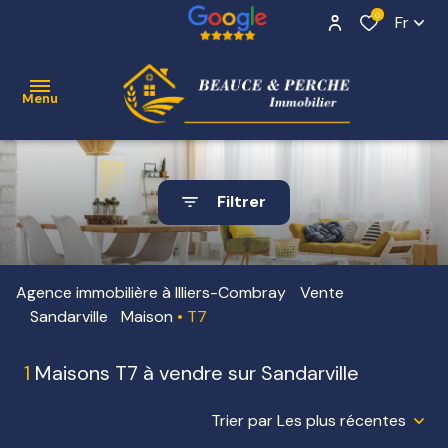
0
Fr
Menu
ACCUEIL
Filtrer
VENTE
Contact
NOS
Agence immobilière à Illiers-Combray
Vente
BIENS
Sandarville
Maison
T7
VENDUS
1
Maisons T7 à vendre sur Sandarville
ESTIMATION
ALERTE
Trier par Les plus récentes
E-MAIL