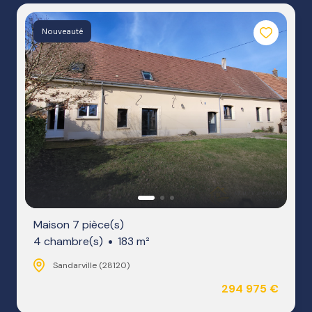
NOTRE
Nouveauté
AGENCE
NOS
HONORAIRES
Maison 7 pièce(s)
4 chambre(s)
183 m²
Sandarville (28120)
294 975 €