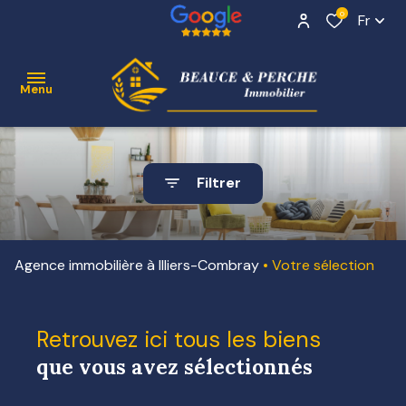
0
Fr
Menu
ACCUEIL
Filtrer
VENTE
Contact
NOS
Agence immobilière à Illiers-Combray
Votre sélection
BIENS
VENDUS
Retrouvez ici tous les biens
ESTIMATION
que vous avez sélectionnés
ALERTE
E-MAIL