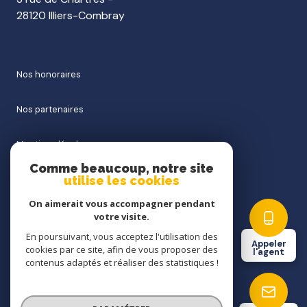
28120 Illiers-Combray
nos honoraires
nos partenaires
mentions légales
Comme beaucoup, notre site
utilise les cookies
admin
On aimerait vous accompagner pendant
politique rgpd
votre visite.
En poursuivant, vous acceptez l'utilisation des
Appeler
cookies par ce site, afin de vous proposer des
cookies
l'agent
contenus adaptés et réaliser des statistiques !
© 2026 | Tous droits réservés