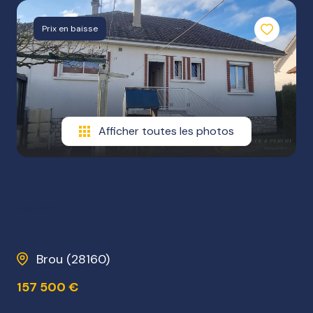
NOTRE
Prix en baisse
AGENCE
NOS
HONORAIRES
Afficher toutes les photos
Maison
4 pièce(s)
3 chambre(s)
102 m²
Brou (28160)
157 500 €