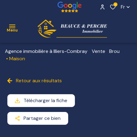
0
Fr
Menu
Agence immobilière à Illiers-Combray
Vente
Brou
ACCUEIL
Maison
VENTE
Contact
Retour aux résultats
NOS
BIENS
VENDUS
Télécharger la fiche
ESTIMATION
Partager ce bien
ALERTE
E-MAIL