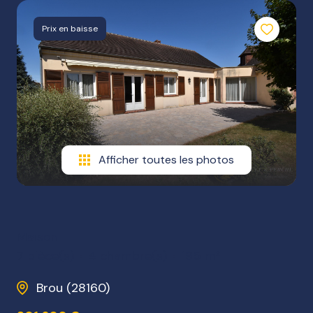
NOTRE
Prix en baisse
AGENCE
NOS
HONORAIRES
Afficher toutes les photos
Maison
7 pièce(s)
4 chambre(s)
195 m²
Brou (28160)