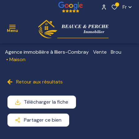
0
Fr
Menu
Agence immobilière à Illiers-Combray
Vente
Brou
ACCUEIL
Maison
VENTE
Contact
Retour aux résultats
NOS
BIENS
VENDUS
Télécharger la fiche
ESTIMATION
Partager ce bien
ALERTE
E-MAIL