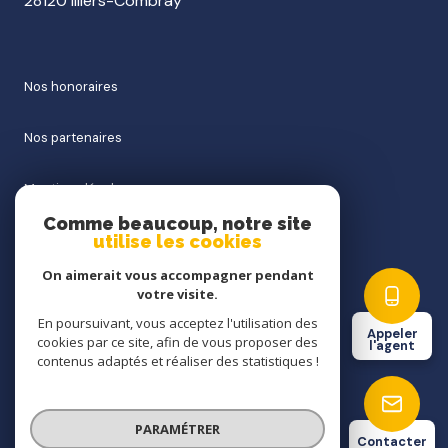
28120 Illiers-Combray
nos honoraires
nos partenaires
mentions légales
Comme beaucoup, notre site
admin
utilise les cookies
On aimerait vous accompagner pendant
politique rgpd
votre visite.
En poursuivant, vous acceptez l'utilisation des
Appeler
cookies
cookies par ce site, afin de vous proposer des
l'agent
contenus adaptés et réaliser des statistiques !
© 2026 | Tous droits réservés
PARAMÉTRER
Contacter