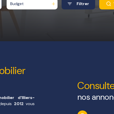
Budget
Filtrer
bilier
Consulte
nos annon
lier d'Illiers-
 depuis
2012
vous