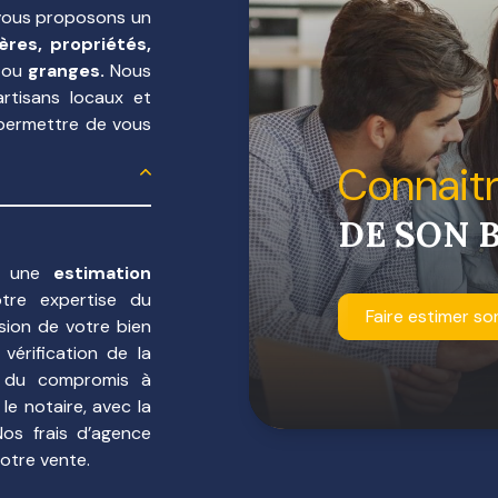
ir des devis dans le
 vous proposons un
ères, propriétés,
as de besoin.
ou
granges.
Nous
rtisans locaux et
thentique chez le
 permettre de vous
connait
e savoir-faire afin
DE SON 
s une
estimation
tre expertise du
Faire estimer so
sion de votre bien
 vérification de la
n...
re du compromis à
le notaire, avec la
, à chaque
Nos frais d’agence
otre vente.