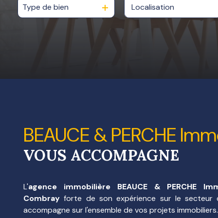
E-MAIL
Type de bien
De l'ancien
NOTRE
AGENCE
NOS
HONORAIRES
BEAUCE & PERCHE Immo
VOUS ACCOMPAGNE
L'
agence immobilière BEAUCE & PERCHE Immobi
Combray
forte de son expérience sur le secteur
accompagne sur l'ensemble de vos projets immobiliers.