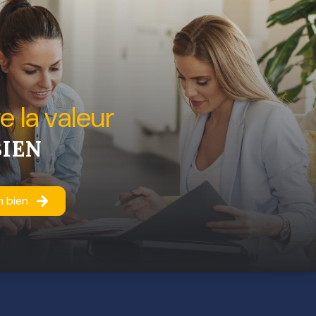
re la valeur
BIEN
n bien