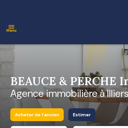
Menu
ACCUEIL
VENTE
Contact
BEAUCE & PERCHE Im
NOS
BIENS
Agence immobilière à Illi
VENDUS
ESTIMATION
Acheter
de l'ancien
Estimer
ALERTE