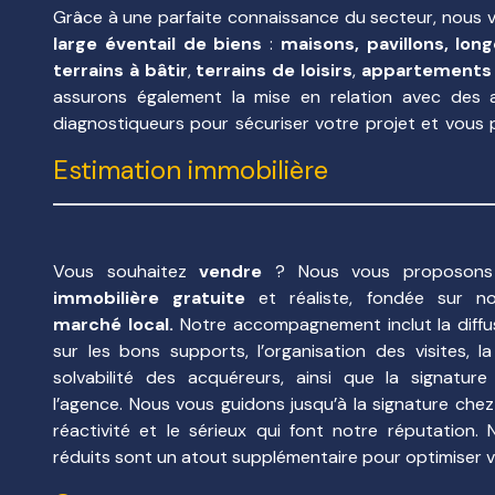
- mise en relation avec des artisans locaux afin d'établ
Grâce à une parfaite connaissance du secteur, nous
cadre de rénovation, extensions, ...
large éventail de biens
:
maisons, pavillons, long
- accompagnement vers des organismes bancaire en c
terrains
à bâtir
,
terrains de loisirs
,
appartements
- signature de compromis
assurons également la mise en relation avec des a
- accompagnement lors de la signature de l'acte au
diagnostiqueurs pour sécuriser votre projet et vous
notaire.
projeter en toute confiance.
Estimation immobilière
Vous bénéficiez de nos frais d'agence réduits et notr
de réaliser votre rêve de devenir propriétaire.
Pour vous vendeurs :
Vous souhaitez
vendre
? Nous vous proposon
Nos estimations gratuites...
immobilière gratuite
et réaliste, fondée sur no
Notre expertise du marché immobilier...
marché local.
Notre accompagnement inclut la diffu
Nos fichiers acquéreurs...
sur les bons supports, l’organisation des visites, la
Vous permettrons de vendre plus rapidement votre bie
solvabilité des acquéreurs, ainsi que la signatu
l’agence. Nous vous guidons jusqu’à la signature chez 
Un accompagnement immobilier complet
réactivité et le sérieux qui font notre réputation. 
étape de votre projet
réduits sont un atout supplémentaire pour optimiser v