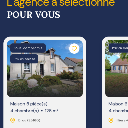
l'agence a sélectionné
POUR VOUS
Sous-compromis
Prix en ba
Prix en baisse
Maison 5 pièce(s)
Maison 6
4 chambre(s)
126 m²
4 chambr
Brou (28160)
Illier