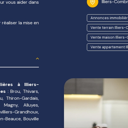
Illiers-Comb
pour vous aider dans
Annonces immobilière
 réaliser la mise en
Vente terrain Illiers
pour la rénovation
Vente maison Illiers
ence en vitrine dans
Vente appartement I
res (logic-immo,
rtisans locaux pour
é de nos potentiels
romis de vente en
ières à Illiers-
nes
: Brou, Thivars,
, Thiron-Gardais,
d'achat :
, Magny, Alluyes,
illiers-Grandhoux,
ts
n-Beauce, Bouville