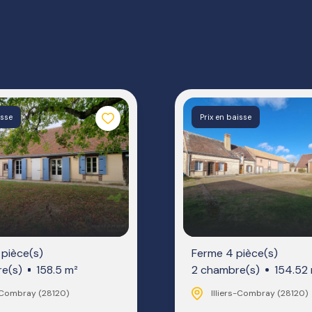
isse
Prix en baisse
 pièce(s)
Ferme 4 pièce(s)
e(s)
158.5 m²
2 chambre(s)
154.52
s-Combray (28120)
Illiers-Combray (28120)