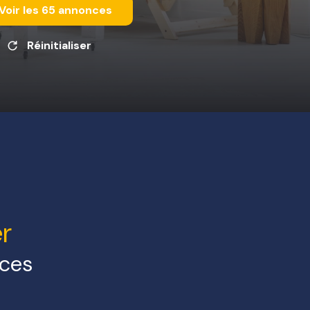
Voir les
65
annonces
Réinitialiser
r
ces