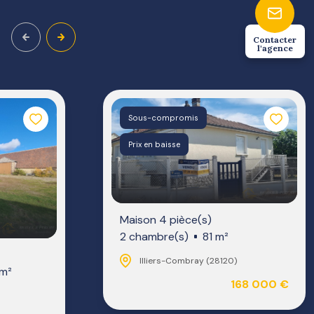
Contacter
l'agence
Sous-compromis
Prix en baisse
Maison 4 pièce(s)
2 chambre(s)
81 m²
Illiers-Combray (28120)
 m²
168 000 €