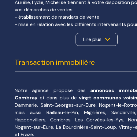
Aurélie, Lydie, Michel se tiennent à votre disposition 
vos démarches de ventes :
- établissement de mandats de vente
- mise en relation avec les différents intervenants pour
vente (diagnostiqueurs, auditeurs, interlocuteurs 
énergétique, notaires, ...)
Lire plus
- diffusion de votre bien sur notre site internet, prés
notre agence, diffusions auprès de nos partenai
Transaction immobilière
seloger.com, bien ici, le Boncoin...)
- organisation des visites, mise en relation avec des a
leurs projets travaux, vérifications de la solvabilit
acquéreurs.
- rédaction du dossier de vente, signature de comp
Notre agence propose des
annonces immobil
notre agence.
Combray
et dans plus de
vingt communes voisi
Dammarie, Saint-Georges-sur-Eure, Nogent-le-Rotrou
Nous vous accompagnons également dans vos projets 
mais aussi Bailleau-le-Pin, Mignières, Sandarville
- définition de vos critères de recherche
Happonvilliers, Combres, Les Corvées-les-Yys, Nonv
- proposition de biens en adéquation avec vos souhai
Nogent-sur-Eure, La Bourdinière-Saint-Loup, Vitray-e
- organisation des visites
et Frazé.