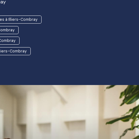
ray
s à Illiers-Combray
-Combray
-Combray
lliers-Combray