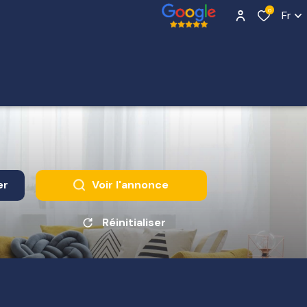
0
Fr
er
Voir l'annonce
Réinitialiser