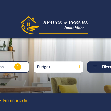
1
Budget
Filtr
ion
Terrain a batir