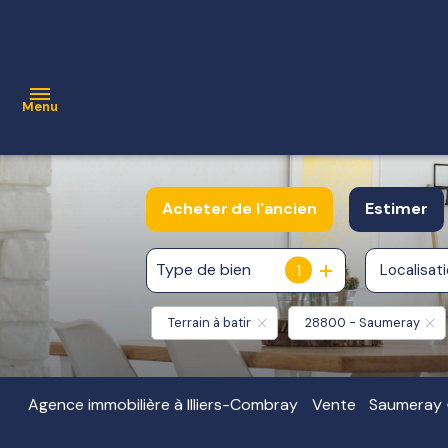
Menu
ACCUEIL
Acheter
de l'ancien
Estimer
VENTE
Contact
Type de bien
1
Localisat
De l'ancien
NOS
BIENS
Terrain à batir
28800 - Saumeray
VENDUS
ESTIMATION
Agence immobilière à Illiers-Combray
Vente
Saumeray
ALERTE