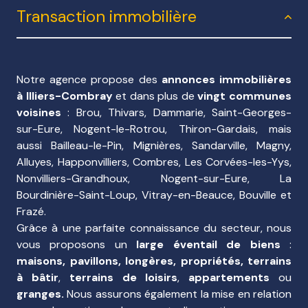
Transaction immobilière
- diffusion de votre bien sur notre site internet,
présence en vitrine dans notre agence, diffusions
auprès de nos partenaires (logic-immo, seloger.com,
bien ici, le Boncoin...)
- organisation des visites, mise en relation avec des
Notre agence propose des
annonces immobilières
artisans locaux pour leurs projets travaux,
à Illiers-Combray
et dans plus de
vingt communes
vérifications de la solvabilité de nos potentiels
voisines
: Brou, Thivars, Dammarie, Saint-Georges-
acquéreurs.
sur-Eure, Nogent-le-Rotrou, Thiron-Gardais, mais
- rédaction du dossier de vente, signature de
aussi Bailleau-le-Pin, Mignières, Sandarville, Magny,
compromis de vente en notre agence.
Alluyes, Happonvilliers, Combres, Les Corvées-les-Yys,
Nonvilliers-Grandhoux, Nogent-sur-Eure, La
Nous vous accompagnons également dans vos
Bourdinière-Saint-Loup, Vitray-en-Beauce, Bouville et
projets d'achat :
Frazé.
- définition de vos critères de recherche
Grâce à une parfaite connaissance du secteur, nous
- proposition de biens en adéquation avec vos
vous proposons un
large éventail de biens
:
souhaits
maisons, pavillons, longères, propriétés, terrains
- organisation des visites
à bâtir
,
terrains de loisirs
,
appartements
ou
- mise en relation avec des artisans locaux afin
granges.
Nous assurons également la mise en relation