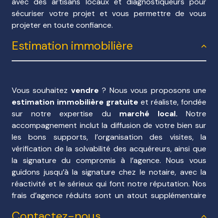
d'établir des devis dans le cadre de rénovation,
avec des artisans locaux et diagnostiqueurs pour
extensions, ...
sécuriser votre projet et vous permettre de vous
- accompagnement vers des organismes bancaire en
projeter en toute confiance.
cas de besoin.
Estimation immobilière
- signature de compromis
- accompagnement lors de la signature de l'acte
authentique chez le notaire.
Vous bénéficiez de nos frais d'agence réduits et notre
Vous souhaitez
vendre
? Nous vous proposons une
savoir-faire afin de réaliser votre rêve de devenir
estimation immobilière gratuite
et réaliste, fondée
propriétaire.
sur notre expertise du
marché local.
Notre
accompagnement inclut la diffusion de votre bien sur
Pour vous vendeurs :
les bons supports, l’organisation des visites, la
Nos estimations gratuites...
vérification de la solvabilité des acquéreurs, ainsi que
Notre expertise du marché immobilier...
la signature du compromis à l’agence. Nous vous
Nos fichiers acquéreurs...
guidons jusqu’à la signature chez le notaire, avec la
Vous permettrons de vendre plus rapidement votre
réactivité et le sérieux qui font notre réputation. Nos
bien...
frais d’agence réduits sont un atout supplémentaire
pour optimiser votre vente.
Un accompagnement immobilier
Contactez-nous