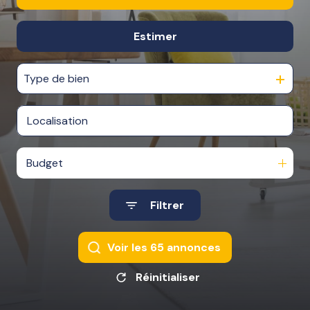
NOTRE
Estimer
De l'ancien
AGENCE
NOS
Type de bien
HONORAIRES
Budget
Filtrer
Voir les
65
annonces
Réinitialiser