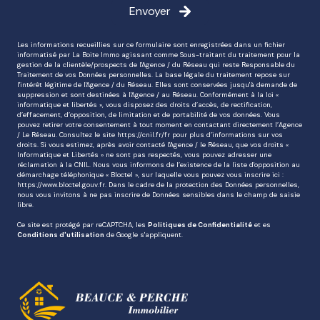
Envoyer
Les informations recueillies sur ce formulaire sont enregistrées dans un fichier
informatisé par La Boite Immo agissant comme Sous-traitant du traitement pour la
gestion de la clientèle/prospects de l'Agence / du Réseau qui reste Responsable du
Traitement de vos Données personnelles. La base légale du traitement repose sur
l'intérêt légitime de l'Agence / du Réseau. Elles sont conservées jusqu'à demande de
suppression et sont destinées à l'Agence / au Réseau. Conformément à la loi «
informatique et libertés », vous disposez des droits d’accès, de rectification,
d’effacement, d’opposition, de limitation et de portabilité de vos données. Vous
pouvez retirer votre consentement à tout moment en contactant directement l’Agence
/ Le Réseau. Consultez le site
https://cnil.fr/fr
pour plus d’informations sur vos
droits. Si vous estimez, après avoir contacté l'Agence / le Réseau, que vos droits «
Informatique et Libertés » ne sont pas respectés, vous pouvez adresser une
réclamation à la CNIL. Nous vous informons de l’existence de la liste d'opposition au
démarchage téléphonique « Bloctel », sur laquelle vous pouvez vous inscrire ici :
https://www.bloctel.gouv.fr
. Dans le cadre de la protection des Données personnelles,
nous vous invitons à ne pas inscrire de Données sensibles dans le champ de saisie
libre.
Ce site est protégé par reCAPTCHA, les
Politiques de Confidentialité
et es
Conditions d'utilisation
de Google s'appliquent.