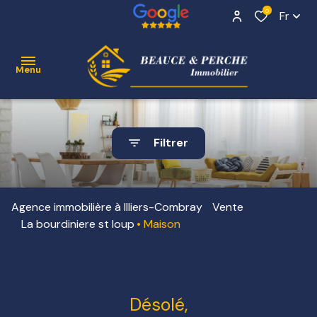
0
Fr
Menu
ACCUEIL
Filtrer
VENTE
Contact
NOS
Agence immobilière à Illiers-Combray
Vente
BIENS
La bourdiniere st loup
Maison
VENDUS
ESTIMATION
ALERTE
Désolé,
E-MAIL