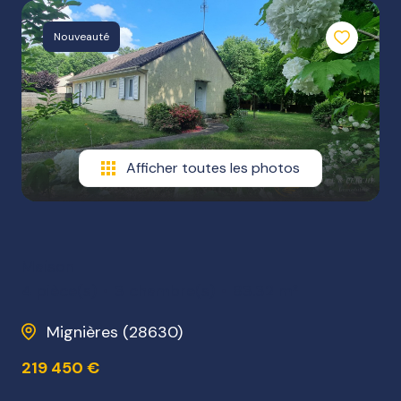
NOTRE
Nouveauté
AGENCE
NOS
HONORAIRES
Afficher toutes les photos
Maison
4 pièce(s)
3 chambre(s)
83.32 m²
Mignières (28630)
219 450 €