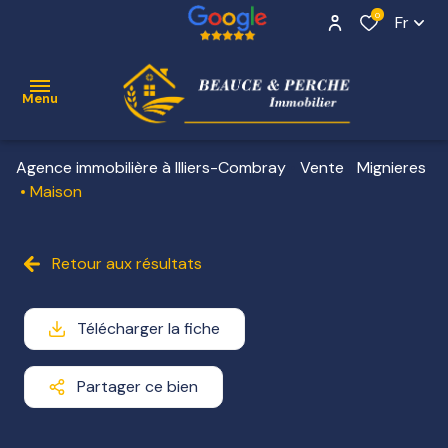
0
Fr
Menu
Agence immobilière à Illiers-Combray
Vente
Mignieres
ACCUEIL
Maison
VENTE
Contact
Retour aux résultats
NOS
BIENS
VENDUS
Télécharger la fiche
ESTIMATION
Partager ce bien
ALERTE
E-MAIL