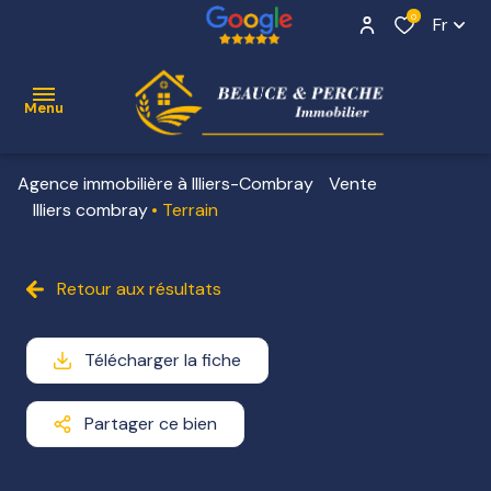
0
Fr
Menu
Agence immobilière à Illiers-Combray
Vente
ACCUEIL
Illiers combray
Terrain
VENTE
Contact
Retour aux résultats
NOS
BIENS
VENDUS
Télécharger la fiche
ESTIMATION
Partager ce bien
ALERTE
E-MAIL