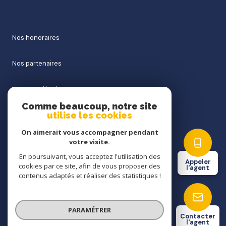
nos honoraires
nos partenaires
mentions légales
Comme beaucoup, notre site
utilise les cookies
admin
On aimerait vous accompagner pendant
politique rgpd
votre visite.
En poursuivant, vous acceptez l'utilisation des
Appeler
cookies par ce site, afin de vous proposer des
cookies
l'agent
contenus adaptés et réaliser des statistiques !
© 2026 | Tous droits réservés
PARAMÉTRER
Contacter
l'agent