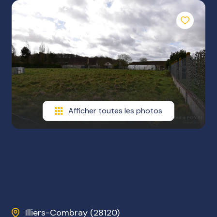
NOTRE
AGENCE
NOS
HONORAIRES
Afficher toutes les photos
Terrain
714 m²
714 m²
Illiers-Combray (28120)