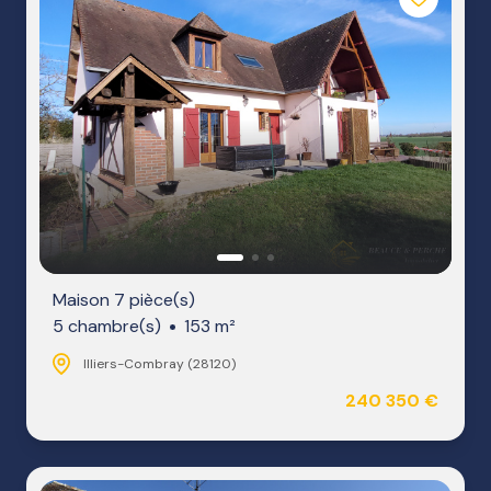
Maison 7 pièce(s)
5 chambre(s)
153 m²
Illiers-Combray (28120)
240 350 €