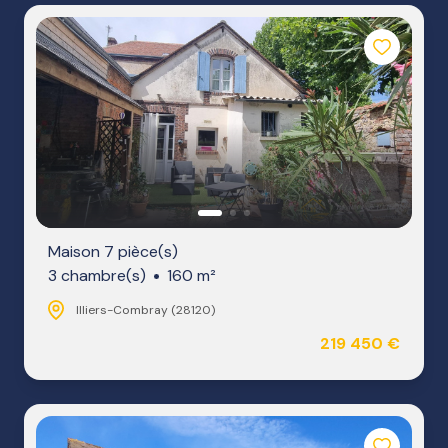
NOTRE
AGENCE
NOS
HONORAIRES
Maison 7 pièce(s)
3 chambre(s)
160 m²
Illiers-Combray (28120)
219 450 €