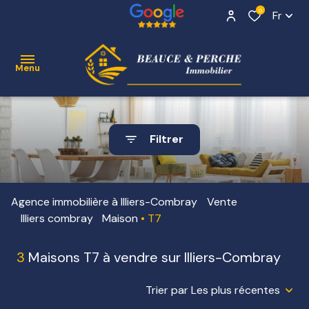
0
Fr
Menu
ACCUEIL
Filtrer
VENTE
Contact
NOS
Agence immobilière à Illiers-Combray
Vente
BIENS
Illiers combray
Maison
T7
VENDUS
3
Maisons T7 à vendre sur Illiers-Combray
ESTIMATION
ALERTE
Trier par Les plus récentes
E-MAIL