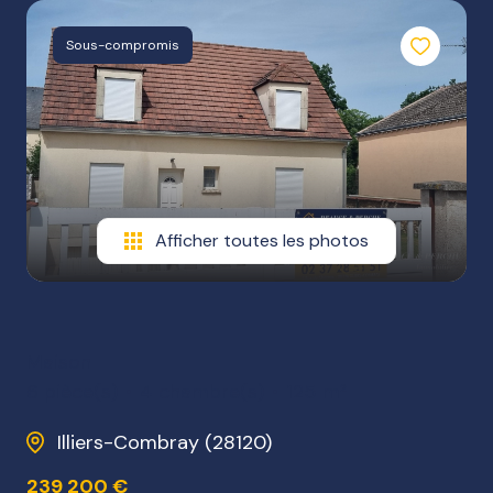
NOTRE
Sous-compromis
AGENCE
NOS
HONORAIRES
Afficher toutes les photos
Maison
6 pièce(s)
4 chambre(s)
125 m²
Illiers-Combray (28120)
239 200 €